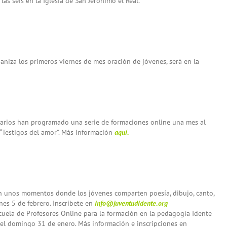
las seis en la Iglesia de San Jerónimo el Real.
aniza los primeros viernes de mes oración de jóvenes, será en la
nitarios han programado una serie de formaciones online una mes al
a “Testigos del amor”. Más información
aquí.
n unos momentos donde los jóvenes comparten poesía, dibujo, canto,
ernes 5 de febrero. Inscríbete en
info@juventudidente.org
uela de Profesores Online para la formación en la pedagogía Idente
rá el domingo 31 de enero. Más información e inscripciones en