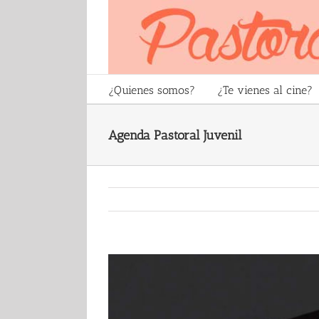
Skip
to
content
¿Quienes somos?
¿Te vienes al cine?
Agenda Pastoral Juvenil
View
Larger
Image