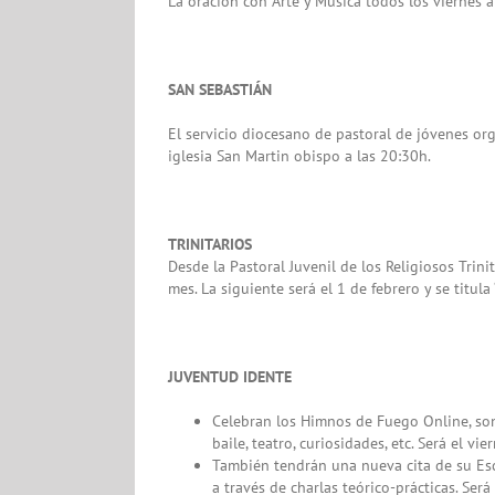
La oración con Arte y Música todos los viernes a 
SAN SEBASTIÁN
El servicio diocesano de pastoral de jóvenes org
iglesia San Martin obispo a las 20:30h.
TRINITARIOS
Desde la Pastoral Juvenil de los Religiosos Tri
mes. La siguiente será el 1 de febrero y se titul
JUVENTUD IDENTE
Celebran los Himnos de Fuego Online, so
baile, teatro, curiosidades, etc. Será el vi
También tendrán una nueva cita de su Esc
a través de charlas teórico-prácticas. Se