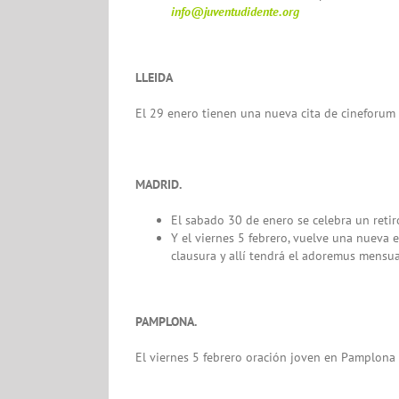
info@juventudidente.org
LLEIDA
El 29 enero tienen una nueva cita de cineforum
MADRID.
El sabado 30 de enero se celebra un retir
Y el viernes 5 febrero, vuelve una nueva 
clausura y allí tendrá el adoremus mensua
PAMPLONA.
El viernes 5 febrero oración joven en Pamplona c