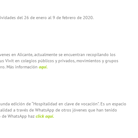
ividades del 26 de enero al 9 de febrero de 2020.
venes en Alicante, actualmente se encuentran recopilando los
tus Vivit en colegios públicos y privados, movimientos y grupos
rero. Más información
aquí.
unda edición de “Hospitalidad en clave de vocación”. Es un espacio
talidad a través de WhatsApp de otros jóvenes que han tenido
upo de WhatsApp haz
click aquí.