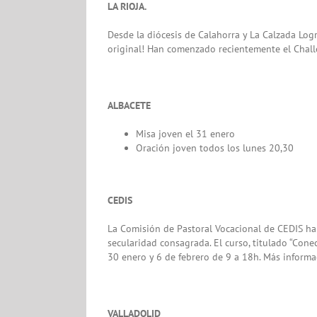
LA RIOJA.
Desde la diócesis de Calahorra y La Calzada Logr
original! Han comenzado recientemente el Chall
ALBACETE
Misa joven el 31 enero
Oración joven todos los lunes 20,30
CEDIS
La Comisión de Pastoral Vocacional de CEDIS ha 
secularidad consagrada. El curso, titulado “Cone
30 enero y 6 de febrero de 9 a 18h. Más inform
VALLADOLID