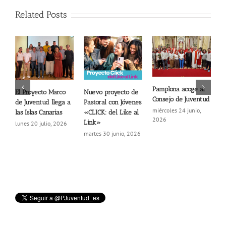
Related Posts
Pamplona acoge al
F
El Proyecto Marco
Nuevo proyecto de
Consejo de Juventud
a
de Juventud llega a
Pastoral con Jóvenes
c
miércoles 24 junio,
las Islas Canarias
«CLICK: del Like al
2026
m
Link»
lunes 20 julio, 2026
2
martes 30 junio, 2026