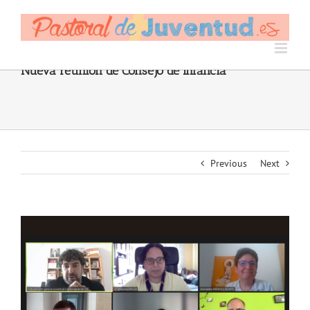
Skip
to
content
Nueva reunión de Consejo de Infancia
Previous
Next
View
Larger
Image