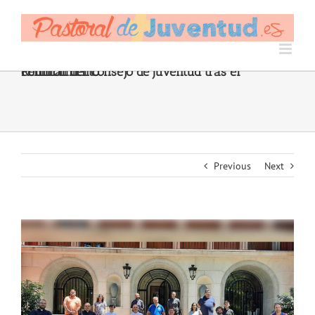
Skip
to
content
Reunión del Consejo de Juventud tras el confinamiento
Previous
Next
View
Larger
Image