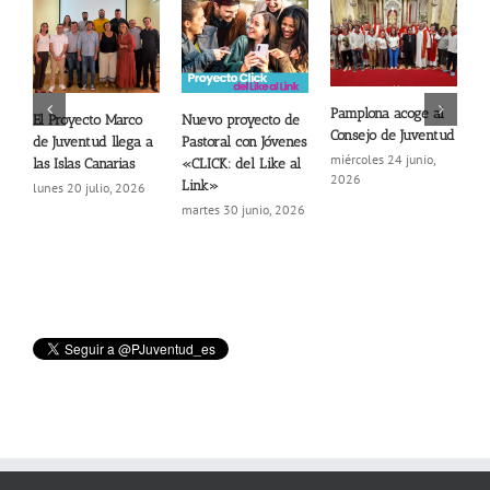
Pamplona acoge al
F
El Proyecto Marco
Nuevo proyecto de
Consejo de Juventud
a
de Juventud llega a
Pastoral con Jóvenes
c
miércoles 24 junio,
las Islas Canarias
«CLICK: del Like al
2026
m
Link»
lunes 20 julio, 2026
2
martes 30 junio, 2026