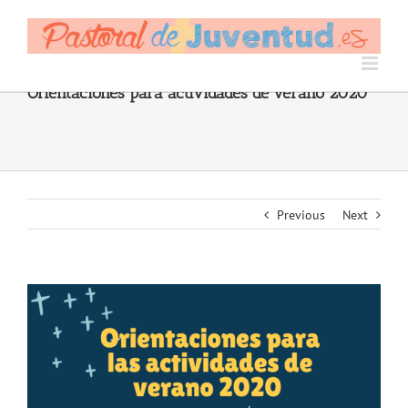
Skip
to
content
Orientaciones para actividades de verano 2020
Previous
Next
View
Larger
Image