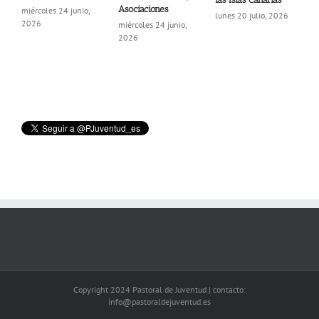
Asociaciones
2026
Link»
lunes 20 julio, 2026
miércoles 24 junio,
martes 30 junio, 2026
2026
Copyright 2024 Pastoral de Juventud | contacto:
info@pastoraldejuventud.es