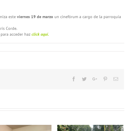
aniza este
viernes 19 de marzo
un cinefórum a cargo de la parroquia
tris Corde.
, para acceder haz
click aquí.
Facebook
Twitter
Google+
Pinterest
Email