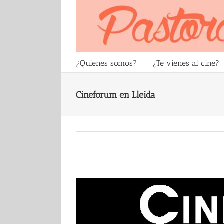
Skip
to
content
¿Quienes somos?
¿Te vienes al cine?
Cineforum en Lleida
View
Larger
Image