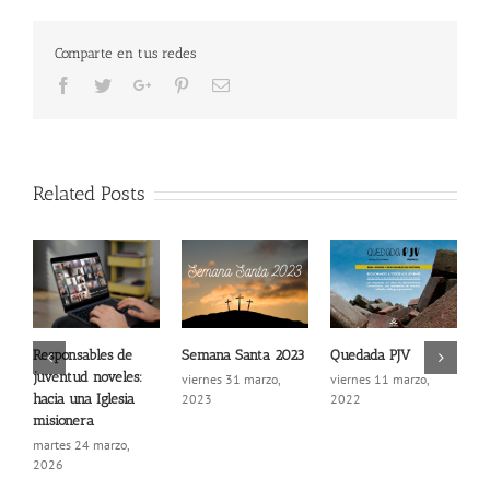
Comparte en tus redes
Facebook
Twitter
Google+
Pinterest
Email
Related Posts
Semana Santa 2023
Quedada PJV
C
Responsables de
L
juventud noveles:
viernes 31 marzo,
viernes 11 marzo,
2023
2022
hacia una Iglesia
j
2
misionera
martes 24 marzo,
2026