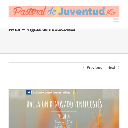
Skip
to
content
Ávila – Vigilia de Pentecostés
Previous
Next
View
Larger
Image