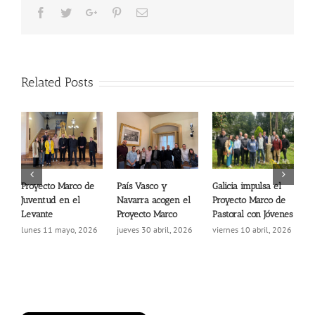
Facebook
Twitter
Google+
Pinterest
Email
Related Posts
Proyecto Marco de
País Vasco y
Galicia impulsa el
R
Juventud en el
Navarra acogen el
Proyecto Marco de
j
Levante
Proyecto Marco
Pastoral con Jóvenes
h
m
lunes 11 mayo, 2026
jueves 30 abril, 2026
viernes 10 abril, 2026
m
2