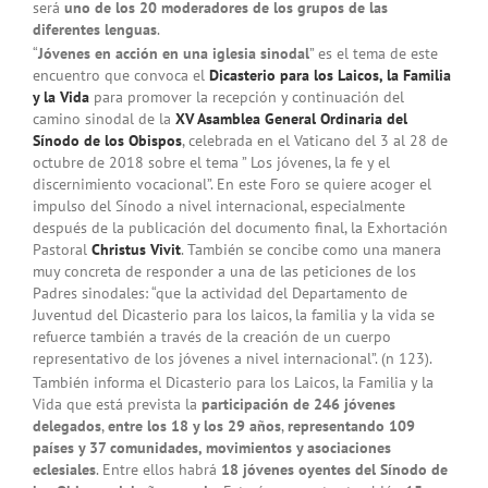
será
uno de los 20 moderadores de los grupos de las
diferentes lenguas
.
“
Jóvenes en acción en una iglesia sinodal
” es el tema de este
encuentro que convoca el
Dicasterio para los Laicos, la Familia
y la Vida
para promover la recepción y continuación del
camino sinodal de la
XV Asamblea General Ordinaria del
Sínodo de los Obispos
, celebrada en el Vaticano del 3 al 28 de
octubre de 2018 sobre el tema ” Los jóvenes, la fe y el
discernimiento vocacional”. En este Foro se quiere acoger el
impulso del Sínodo a nivel internacional, especialmente
después de la publicación del documento final, la Exhortación
Pastoral
Christus Vivit
. También se concibe como una manera
muy concreta de responder a una de las peticiones de los
Padres sinodales: “que la actividad del Departamento de
Juventud del Dicasterio para los laicos, la familia y la vida se
refuerce también a través de la creación de un cuerpo
representativo de los jóvenes a nivel internacional”. (n 123).
También informa el Dicasterio para los Laicos, la Familia y la
Vida que está prevista la
participación de 246 jóvenes
delegados
,
entre los 18 y los 29 años
,
representando 109
países y 37 comunidades, movimientos y asociaciones
eclesiales
. Entre ellos habrá
18 jóvenes oyentes del Sínodo de