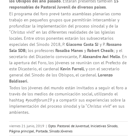
los Obispos del año pasado
. Estarán presentes también
15
responsables de Pastoral Juvenil de diversos países
.
El programa del foro prevé tanto asambleas plenarias como
trabajo en pequeños grupos que permitirán intercambiar y
profundizar la implementación del proceso sinodal y de la
“
Christus vivit
” en las diferentes realidades de las Iglesias
locales. Entre otros ponentes estarán los subsecretarios
especiales del Sínodo 2018, P.
Giacomo Costa SJ
y P.
Rossano
Sala SDB;
los profesores
Rosalba Manes
y
Robert Cheaib
; y el
secretario del Dicasterio convocante, P.
Alexandre Awi Mello
. En
la apertura del Foro, los jóvenes se reunirán con el Prefecto de
este Dicasterio, el cardenal
Kevin Farrell
, y con el secretario
general del Sínodo de los Obispos, el cardenal.
Lorenzo
Baldisseri.
Todos los jóvenes del mundo están invitados a seguir el foro a
través de los medios de comunicación social, utilizando el
hashtag
#youthforum19
y a compartir sus experiencias sobre la
implementación del proceso sinodal y la “
Christus vivit
” en sus
ambientes.
viernes 21 junio, 2019
|
Dpto. Pastoral de Juventud
,
Iniciativas Sínodo
,
Página principal
,
Portada
,
Sínodo Jóvenes