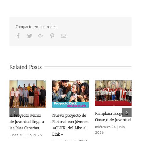
Comparte en tus redes
Facebook
Twitter
Google+
Pinterest
Email
Related Posts
Pamplona acoge al
F
El Proyecto Marco
Nuevo proyecto de
Consejo de Juventud
a
de Juventud llega a
Pastoral con Jóvenes
c
miércoles 24 junio,
las Islas Canarias
«CLICK: del Like al
2026
m
Link»
lunes 20 julio, 2026
2