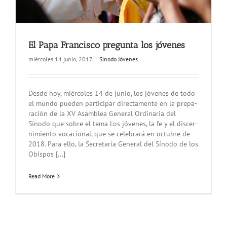
El Papa Francisco pregunta los jóvenes
miércoles 14 junio, 2017
|
Sínodo Jóvenes
Des­de hoy, miér­co­les 14 de ju­nio, los jó­ve­nes de todo
el mun­do pue­den par­ti­ci­par di­rec­ta­men­te en la pre­pa­
ra­ción de la XV Asam­blea Ge­ne­ral Or­di­na­ria del
Sínodo que so­bre el tema Los jó­ve­nes, la fe y el dis­cer­
ni­mien­to vo­ca­cio­nal, que se ce­le­bra­rá en oc­tu­bre de
2018. Para ello, la Se­cre­ta­ría Ge­ne­ral del Sí­no­do de los
Obis­pos [...]
Read More