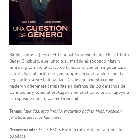
Biopic sobre la jueza del Tribunal Supremo de los EE. UU. Ruth
Bader Ginsburg, que junto a su marido el abogado Martin
Ginsburg, cambió el curso de la historia con un singular caso
sobre discriminación de género que abrió el camino para la
legislación sobre la igualdad. Desde aquí cuenta como
nacieron diferentes campañas en defensa de los derechos de
las mujeres y como el protagonismo público se une al apoyo a
su esposo en una grave enfermedad.
Temas:
Igualdad, matrimonio, encuentro padres-hijos, vocación,
fortaleza, derechos humanos.
Recomendada:
3º, 4º ESO y Bachillerato. Apta para todos los
públicos