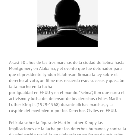
A casi 50 años de las tres marchas de la ciudad de Selma hasta
Montgomery en Alabama, y el evento que fue detonador para
que el presidente Lyndon B. Johnson firmara la ley sobre el
derecho al voto, un filme nos recuerda esos sucesos y que, aún
falta mucho en la lucha
por igualdad en EEUU y en el mundo. “Selma”, film que narra el
activismo y lucha del defensor de los derechos civiles Martin
Luther King Jr. (1929-1968) durante dichas marchas, y la
cúspide del movimiento por los Derechos Civiles en EEUU.
Película sobre la figura de Martín Luther King y las
implicaciones de la lucha por los derechos humanos y contra la
discriminación racial, la no violencia como forma de actuación,