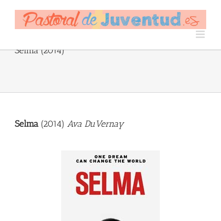
Skip
to
content
Selma (2014)
Selma
(2014)
Ava DuVernay