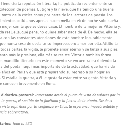
 Tiene cierta reputación literaria; ha publicado recientemente su
colección de poemas, El tigre y la nieve, que ha tenido una buena
 tanto de la crítica como por parte de los lectores de poesía. Los
imientos cotidianos apenas hacen mella en él: de noche sólo sueña
 mujer con la que se desea casar. El nombre de la mujer es Vittoria y,
ida real, ella, qué pena, no quiere saber nada de él. De hecho, ella se
a con las constantes atenciones de este hombre incurablemente
que nunca cesa de declarar su imperecedero amor por ella. Attilio la
 todas partes, la vigila, le promete amor eterno y se lanza a sus pies.
anto más le presiona, ella más se resiste. Vittoria también forma
el mundillo literario: en este momento se encuentra escribiendo la
ía del poeta iraquí más importante de la actualidad, que ha vivido
 años en París y que está preparando su regreso a su hogar en
Si estalla la guerra, a él le gustaría estar entre su gente. Vittoria y
 le conocen brevemente en Roma.
o didáctico-pastoral:
Interesante desde el punto de vista de valores por la
a la guerra, el sentido de la fidelidad y la fuerza de la utopía. Desde el
 vista espiritual por la confianza en Dios, la esperanza inquebrantable y
ncia sobrenatural.
tarios:
Toda la ESO