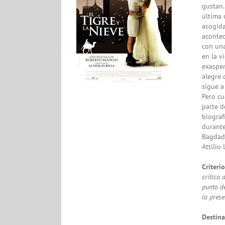
gustan.
última 
acogida
acontec
con una
en la v
exasper
alegre 
sigue a
Pero cu
parte d
biograf
durante
Bagdad. 
Attilio
Criteri
crítica 
punto de
la prese
Destina